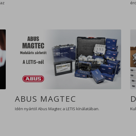
 az
ér
ABUS MAGTEC
D
Idén nyártól Abus Magtec a LETIS kínálatában.
Kul