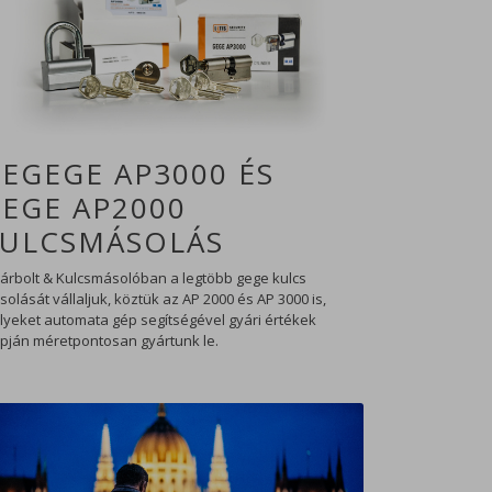
EGEGE AP3000 ÉS
EGE AP2000
ULCSMÁSOLÁS
Zárbolt & Kulcsmásolóban a legtöbb gege kulcs
olását vállaljuk, köztük az AP 2000 és AP 3000 is,
lyeket automata gép segítségével gyári értékek
apján méretpontosan gyártunk le.