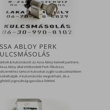
SSA ABLOY PERK
ULCSMÁSOLÁS
árbolt & Kulcsmásoló az Assa Abloy kiemelt partnere.
Assa Abloy által értékesített Perk főkulcsos
ndszerekhez tartozó kulcsokat zuglói szaküzletünkben
soltathatják. A kulcsmásolás megvárható, de a
felelő jogosultság igazolása feltétel.