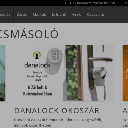
1149 Budapest, Várna utca 5/B
H-
ásolás
Zárak
Márkák
Jó tudni!
Hírek
Kapcsolat
LCSMÁSOLÓ
Bezárás
DANALOCK OKOSZÁR
A
Danalock okoszár bemutató – típusok, kiegészítők,
Ha
előnyök közérthetően.
van