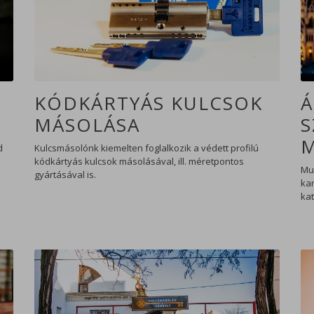
KÓDKÁRTYÁS KULCSOK
Á
MÁSOLÁSA
S
d
Kulcsmásolónk kiemelten foglalkozik a védett profilú
kódkártyás kulcsok másolásával, ill. méretpontos
Mu
gyártásával is.
kar
kat