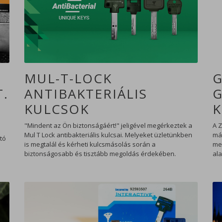
Alapvető sütik (kötelező)
Olyan sütik, amelyek szükségesek az
MUL-T-LOCK
G
oldal megfelelő működéséhez, mint a
munkamenet (session) süti.
.
ANTIBAKTERIÁLIS
G
KULCSOK
K
Mérési sütik
"Mindent az Ön biztonságáért!" jeligével megérkeztek a
A 
Olyan sütik, amelyek segítenek
Mul T Lock antibakteriális kulcsai. Melyeket üzletünkben
más
megismerni számunkra a weboldal
tó
is megtalál és kérheti kulcsmásolás során a
me
látogatottságát, használati szokásait.
biztonságosabb és tisztább megoldás érdekében.
al