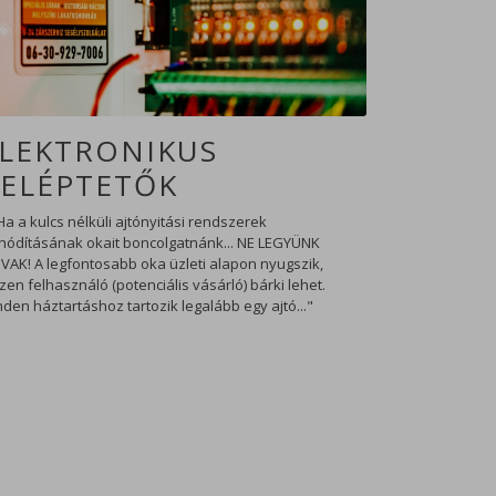
LEKTRONIKUS
ELÉPTETŐK
.Ha a kulcs nélküli ajtónyitási rendszerek
rhódításának okait boncolgatnánk... NE LEGYÜNK
VAK! A legfontosabb oka üzleti alapon nyugszik,
zen felhasználó (potenciális vásárló) bárki lehet.
den háztartáshoz tartozik legalább egy ajtó..."