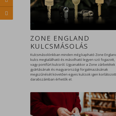
ZONE ENGLAND
KULCSMÁSOLÁS
Kulcsmásolónkban minden még kapható Zone Englan
kulcs megtalálható és másolható legyen szó fogazott,
vagy pontfúrt kulcsról. Ugyanakkor a Zone zárbetétek
gyártásának és magyarországi forgalmazásának
megszűnését követően egyes kulcsok igen korlátozott
darabszámban érhetők el.