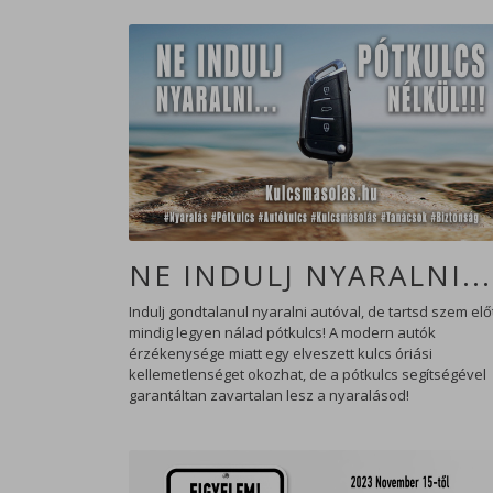
NE INDULJ NYARALNI...
Indulj gondtalanul nyaralni autóval, de tartsd szem előt
mindig legyen nálad pótkulcs! A modern autók
érzékenysége miatt egy elveszett kulcs óriási
kellemetlenséget okozhat, de a pótkulcs segítségével
garantáltan zavartalan lesz a nyaralásod!