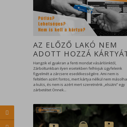
AZ ELŐZŐ LAKÓ NEM
ADOTT HOZZÁ KÁRTYÁT
Hangzik el gyakran a fenti mondat vásárlóinktól,
Zárboltunkban ilyen esetekben felhívjuk ügyfeleink
figyelmét a zárcsere esedékességére. Ami nem is
feltétlen azért fontos, mert kártya nélkül nem másolha
a kulcs, és nem is azért mert szeretnénk „elsütni” egy
zárbetétet Önnek...