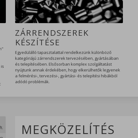
ZÁRRENDSZEREK
KÉSZÍTÉSE
n"
Egyedülálló tapasztalattal rendelkezünk különböző
kategóriájú zárrendszerek tervezésében, gyártásában
és telepítésében. Elsősorban komplex szolgáltatást
 is
nyújtunk annak érdekében, hogy elkerülhetők legyenek
a felmérési-, tervezési-, gyártási- és telepítési hibákból
adódó problémák.
t
MEGKÖZELÍTÉS
t.