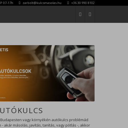
P 07-17h
zarbolt@kulcsmasolas.hu
+36 30 990 8102
KERESÉS
UTÓKULCS
 Budapesten vagy környékén autókulcs problémád
 - akár másolás, javítás, tanítás, vagy pótlás -, akkor