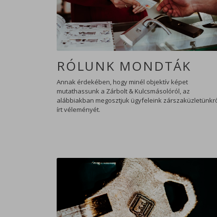
RÓLUNK MONDTÁK
Annak érdekében, hogy minél objektív képet
mutathassunk a Zárbolt & Kulcsmásolóról, az
alábbiakban megosztjuk ügyfeleink zárszaküzletünkr
írt véleményét.