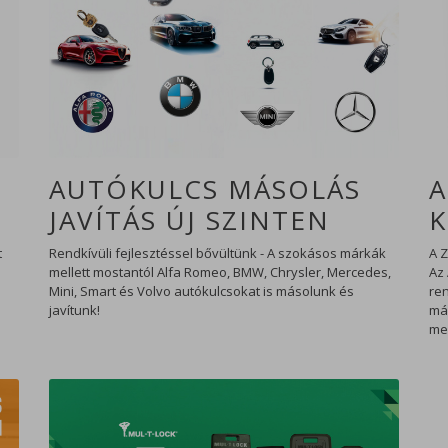
AUTÓKULCS MÁSOLÁS
A
JAVÍTÁS ÚJ SZINTEN
K
t
Rendkívüli fejlesztéssel bővültünk - A szokásos márkák
A Z
mellett mostantól Alfa Romeo, BMW, Chrysler, Mercedes,
Az 
Mini, Smart és Volvo autókulcsokat is másolunk és
re
javítunk!
má
meg