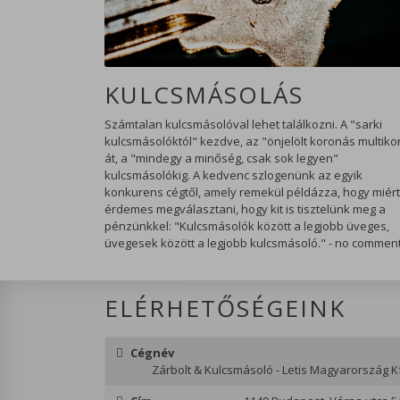
KULCSMÁSOLÁS
Számtalan kulcsmásolóval lehet találkozni. A "sarki
kulcsmásolóktól" kezdve, az "önjelölt koronás multiko
át, a "mindegy a minőség, csak sok legyen"
kulcsmásolókig. A kedvenc szlogenünk az egyik
konkurens cégtől, amely remekül példázza, hogy miért
érdemes megválasztani, hogy kit is tisztelünk meg a
pénzünkkel: "Kulcsmásolók között a legjobb üveges,
üvegesek között a legjobb kulcsmásoló." - no commen
ELÉRHETŐSÉGEINK
Cégnév
Zárbolt & Kulcsmásoló - Letis Magyarország Kf