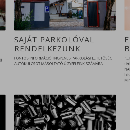
SAJÁT PARKOLÓVAL
E
RENDELKEZÜNK
B
FONTOS INFORMÁCIÓ: INGYENES PARKOLÁSI LEHETŐSÉG
"..
ől
AUTÓKULCSOT MÁSOLTATÓ ÜGYFELEINK SZÁMÁRA!
té
NAI
his
Min