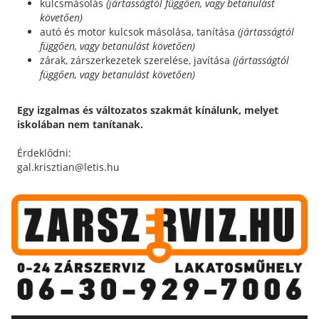
kulcsmásolás
(jártasságtól függően, vagy betanulást
követően)
autó és motor kulcsok másolása, tanítása
(jártasságtól
függően, vagy betanulást követően)
zárak, zárszerkezetek szerelése, javítása
(jártasságtól
függően, vagy betanulást követően)
Egy izgalmas és változatos szakmát kínálunk, melyet
iskolában nem tanítanak.
Érdeklődni:
gal.krisztian@letis.hu