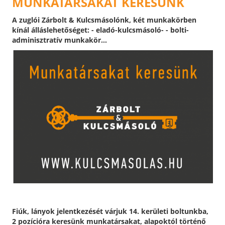
MUNKATÁRSAKAT KERESÜNK
A zuglói Zárbolt & Kulcsmásolónk, két munkakörben
kínál álláslehetőséget: - eladó-kulcsmásoló- - bolti-
adminisztratív munkakör...
Fiúk, lányok jelentkezését várjuk 14. kerületi boltunkba,
2 pozícióra keresünk munkatársakat, alapoktól történő