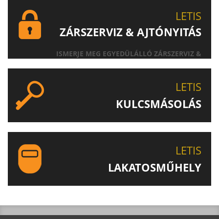
LETIS
ZÁRSZERVIZ & AJTÓNYITÁS
ISMERJE MEG EGYEDÜLÁLLÓ ZÁRSZERVIZ &
AJTÓNYITÁS SZOLGÁLTATÁSUNKAT!
LETIS
KULCSMÁSOLÁS
EGYEDI ÉS SPECIÁLIS KULCSOK MÁSOLÁSA, CSAK A
LETIS-NÉL!
LETIS
LAKATOSMŰHELY
AJÁNLJUK FIGYELMÉBE LAKATOSMŰHELYÜNK
TERMÉKEIT IS!