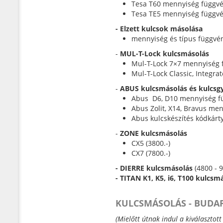
Tesa T60 mennyiség függvé
Tesa TE5 mennyiség függvén
- Elzett kulcsok másolása
mennyiség és típus függvén
-
MUL-T-Lock kulcsmásolás
Mul-T-Lock 7×7 mennyiség f
Mul-T-Lock Classic, Integrat
-
ABUS kulcsmásolás és kulcsg
Abus D6, D10 mennyiség fü
Abus Zolit, X14, Bravus men
Abus kulcskészítés kódkárty
-
ZONE kulcsmásolás
CX5 (3800.-)
CX7 (7800.-)
- DIERRE kulcsmásolás
(4800 - 9
- TITAN K1, K5, i6, T100 kulcsm
KULCSMÁSOLÁS - BUDA
(Mielőtt útnak indul a kiválasztot