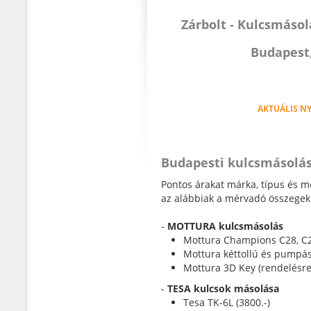
Zárbolt - Kulcsmáso
Budapest,
AKTUÁLIS NY
Budapesti kulcsmásolás
Pontos árakat márka, típus és m
az alábbiak a mérvadó összegek
-
MOTTURA kulcsmásolás
Mottura Champions C28, C28
Mottura kéttollú és pumpás 
Mottura 3D Key (rendelésre
-
TESA kulcsok másolása
Tesa TK-6L (3800.-)