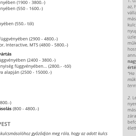
1. Ü
nyében (1900 - 3800.-)
az, 
yében (550 - 1600.-)
váll
más
yében (550.- tól)
kulc
nyug
üzl
üggvényében (2900 - 4800.-)
műkö
or, Interactive, MT5 (4800 - 5800.-)
hoss
yártás
anna
ggvényében (2400 - 3800.-)
nag
nyiség függvényében... (2800.- -tól)
érté
a alapján (2500 - 15000.-)
"Ha 
műkö
term
2.
L
800.-)
nye
ásolás
(800 - 4800.-)
más 
zára
befo
PEST
élet
t kulcsmásolóhoz győződjön meg róla, hogy az adott kulcs