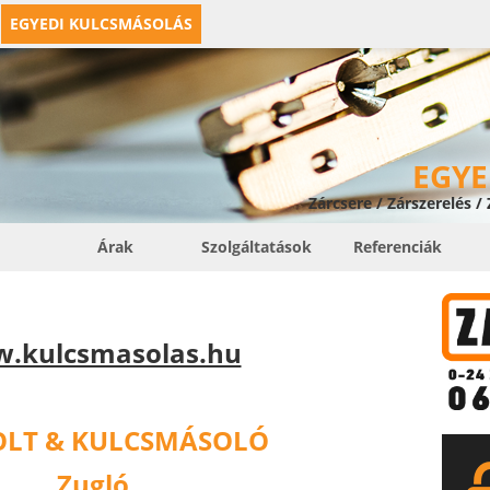
EGYEDI KULCSMÁSOLÁS
EGYE
Zárcsere / Zárszerelés /
Árak
Szolgáltatások
Referenciák
.kulcsmasolas.hu
OLT & KULCSMÁSOLÓ
Zugló