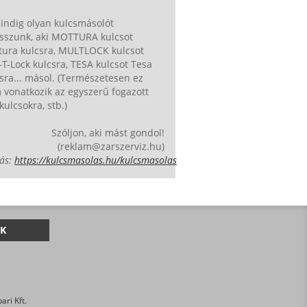
indig olyan kulcsmásolót
asszunk, aki MOTTURA kulcsot
tura kulcsra, MULTLOCK kulcsot
T-Lock kulcsra, TESA kulcsot Tesa
sra... másol. (Természetesen ez
vonatkozik az egyszerű fogazott
kulcsokra, stb.)
Szóljon, aki mást gondol!
(reklam@zarszerviz.hu)
ás:
https://kulcsmasolas.hu/kulcsmasolas
K
ri Kft.