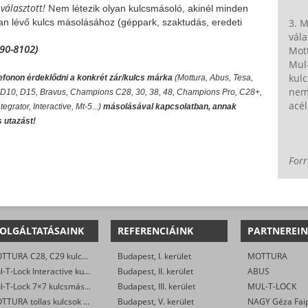
választott!
N
em létezik olyan kulcsmásoló, akinél minden
3. M
ban lévő kulcs másolásához (géppark, szaktudás, eredeti
vál
990-8102)
Mot
Mul-
kulc
efonon érdeklődni a konkrét zár/kulcs márka
(Mottura, Abus, Tesa,
nem 
(D6, D10, D15, Bravus, Champions C28, 30, 38, 48, Champions Pro, C28+,
acél
egrator, Interactive, Mt-5...)
másolásával kapcsolatban, annak
s utazást!
Forr
OLGÁLTATÁSAINK
REFERENCIÁINK
PARTNEREIN
MOTTURA C28, C29 kulcsmásolás
Budapest, I. kerület
MOTTURA
Mul-T-Lock Interactive kulcsmásolás
Budapest, II. kerület
ABUS
Mul-T-Lock 7×7 kulcsmásolás
Budapest, III. kerület
MUL-T-LOCK
MOTTURA tollas kulcsok másolása
Budapest, V. kerület
NAGY Géza Faipa