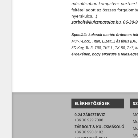
másolásában kompetens partnert 
feltétel adott az összes forgalom
nyerskulcs...)!
zarbolt@kulcsmasolas.hu, 06-30-
Speciális kulcsok esetén érdemes tel
Mul-T-Lock, Titan, Elzett...) és típus 
3D Key, Te-5, T60, TK6-L, TX-80, 7×7, Int
érdekében, hogy elkerülje a feleslege
ELÉRHETŐSÉGEK
SZ
0-24 ZÁRSZERVIZ
+36 30 929 7006
ZÁRBOLT & KULCSMÁSOLÓ
+36 30 990 8102