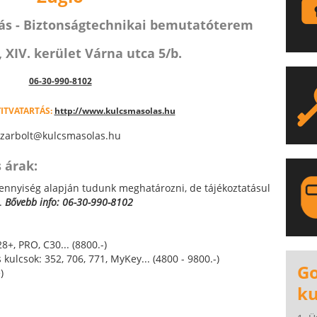
lás - Biztonságtechnikai bemutatóterem
 XIV. kerület Várna utca 5/b.
06-30-990-8102
ITVATARTÁS:
http://www.kulcsmasolas.hu
zarbolt@kulcsmasolas.hu
 árak:
ennyiség alapján tudunk meghatározni, de tájékoztatásul
.
Bővebb info: 06-30-990-8102
+, PRO, C30... (8800.-)
LA
kulcsok: 352, 706, 771, MyKey... (4800 - 9800.-)
Go
)
ku