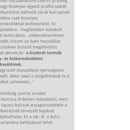
zleti hozzáállásunk szerint jó dolog
hogy bizonyos egyedi profilú (adott
alkozáshoz köthető) zárak kulcsainak
olása csak bizonyos
smásolóknál kivitelezhető. Ez
atabbra - megfelelően kialakult
eti kultúrában - zökkenőmentesen
dik, hiszen az ilyen hozzáállás
zútávon biztosít megélhetést
k akinek jár:
a konkrét termék
y- és kiskereskedelmi
kesítőinek.
egy üzlet hosszútávon nyereségesen
dik, akkor javul a szolgáltatások és a
ékek színvonala..."
ehetőség szerint eredeti
rskulcsra érdemes másoltatni, mert
típusú kulcsok anyagösszetétele a
lkatrészek tervezett kopását
lyásolhatja. Ez a zár, ill. a kulcs
tartamára befolyással lehet.