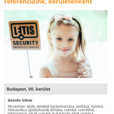
referenciáink, kerületenként
Budapest, VII. kerület
Gozsdu Udvar
Társasházi ajtók, ablakok karbantartása, javítása, nyitása.
Hidraulikus ajtóbehúzók állítása, cseréje, szerelése,
többpontos zárak cseréje, kukatároló ajtók javítása,