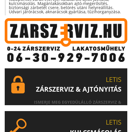
kulcsmásolás. Magánlakásokban ajtó-megerősítés,
biztonsági zárbetét csere, betörés utáni helyreállítás.
Udvari járórácsok, aknarácsok gyártása, tűzihorganyzása.
LETIS
ZÁRSZERVIZ & AJTÓNYITÁS
ISMERJE MEG EGYEDÜLÁLLÓ ZÁRSZERVIZ &
AJTÓNYITÁS SZOLGÁLTATÁSUNKAT!
LETIS