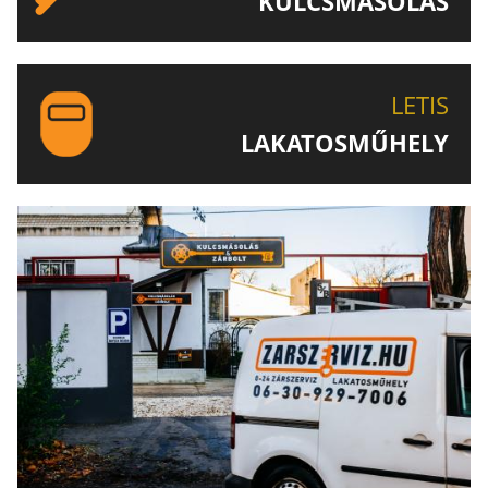
KULCSMÁSOLÁS
EGYEDI ÉS SPECIÁLIS KULCSOK MÁSOLÁSA, CSAK A
LETIS-NÉL!
LETIS
LAKATOSMŰHELY
AJÁNLJUK FIGYELMÉBE LAKATOSMŰHELYÜNK
TERMÉKEIT IS!