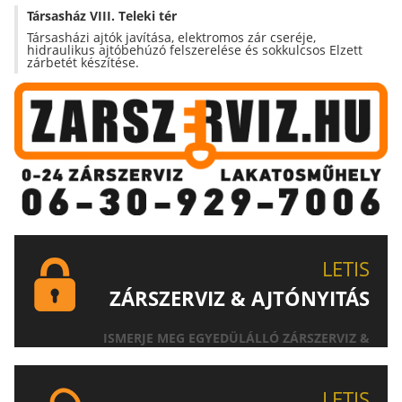
Társasház VIII. Teleki tér
Társasházi ajtók javítása, elektromos zár cseréje,
hidraulikus ajtóbehúzó felszerelése és sokkulcsos Elzett
zárbetét készítése.
LETIS
ZÁRSZERVIZ & AJTÓNYITÁS
ISMERJE MEG EGYEDÜLÁLLÓ ZÁRSZERVIZ &
AJTÓNYITÁS SZOLGÁLTATÁSUNKAT!
LETIS