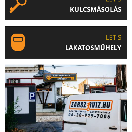
KULCSMÁSOLÁS
EGYEDI ÉS SPECIÁLIS KULCSOK MÁSOLÁSA, CSAK A
LETIS-NÉL!
LETIS
LAKATOSMŰHELY
AJÁNLJUK FIGYELMÉBE LAKATOSMŰHELYÜNK
TERMÉKEIT IS!