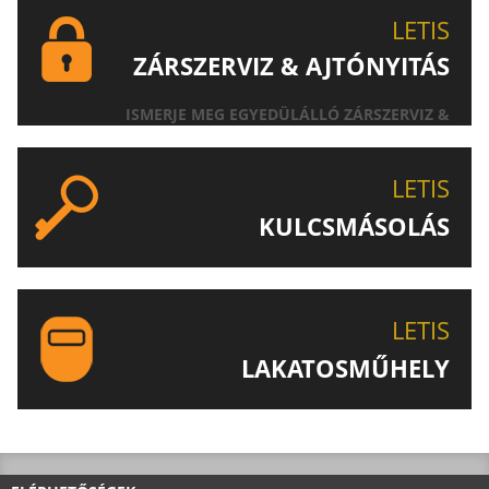
LETIS
ZÁRSZERVIZ & AJTÓNYITÁS
ISMERJE MEG EGYEDÜLÁLLÓ ZÁRSZERVIZ &
AJTÓNYITÁS SZOLGÁLTATÁSUNKAT!
LETIS
KULCSMÁSOLÁS
EGYEDI ÉS SPECIÁLIS KULCSOK MÁSOLÁSA, CSAK A
LETIS-NÉL!
LETIS
LAKATOSMŰHELY
AJÁNLJUK FIGYELMÉBE LAKATOSMŰHELYÜNK
TERMÉKEIT IS!