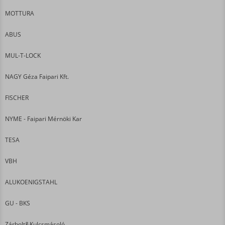
MOTTURA
ABUS
MUL-T-LOCK
NAGY Géza Faipari Kft.
FISCHER
NYME - Faipari Mérnöki Kar
TESA
VBH
ALUKOENIGSTAHL
GU - BKS
Zárbolt&Kulcsmásoló