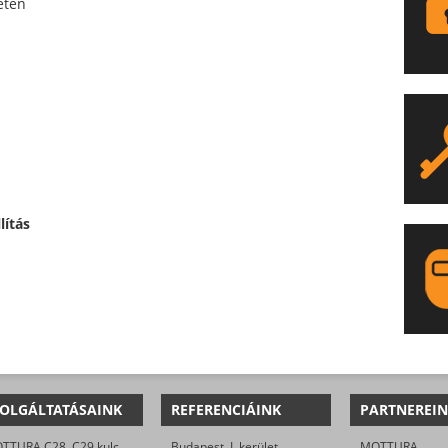
etén
lítás
LA
OLGÁLTATÁSAINK
REFERENCIÁINK
PARTNEREIN
MOTTURA C28, C29 kulcsmásolás
Budapest, I. kerület
MOTTURA