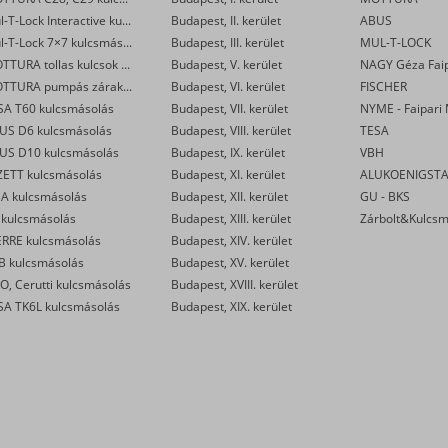
Mul-T-Lock Interactive kulcsmásolás
Budapest, II. kerület
ABUS
Mul-T-Lock 7×7 kulcsmásolás
Budapest, III. kerület
MUL-T-LOCK
MOTTURA tollas kulcsok másolása
Budapest, V. kerület
NAGY Géza Faipa
MOTTURA pumpás zárakhoz való kulcsok másolása
Budapest, VI. kerület
FISCHER
SA T60 kulcsmásolás
Budapest, VII. kerület
US D6 kulcsmásolás
Budapest, VIII. kerület
TESA
US D10 kulcsmásolás
Budapest, IX. kerület
VBH
ZETT kulcsmásolás
Budapest, XI. kerület
ALUKOENIGST
SA kulcsmásolás
Budapest, XII. kerület
GU - BKS
 kulcsmásolás
Budapest, XIII. kerület
Zárbolt&Kulcsm
ERRE kulcsmásolás
Budapest, XIV. kerület
B kulcsmásolás
Budapest, XV. kerület
O, Cerutti kulcsmásolás
Budapest, XVIII. kerület
SA TK6L kulcsmásolás
Budapest, XIX. kerület