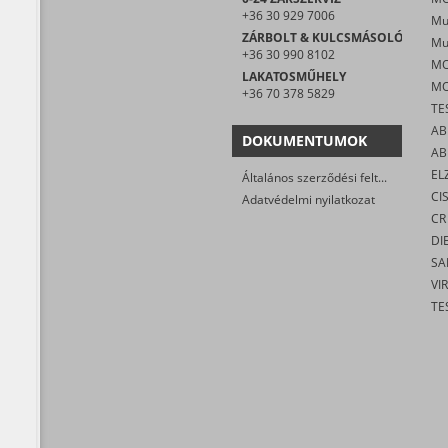
+36 30 929 7006
ZÁRBOLT & KULCSMÁSOLÓ
+36 30 990 8102
LAKATOSMŰHELY
+36 70 378 5829
TE
AB
DOKUMENTUMOK
AB
EL
Általános szerződési feltételek
CI
Adatvédelmi nyilatkozat
CR
DI
SA
VIR
TE