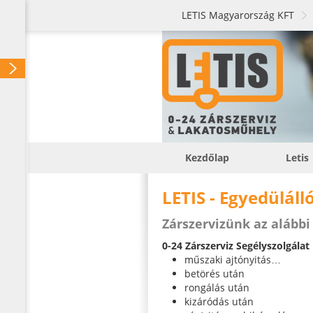
LETIS Magyarország KFT
Kezdőlap
Letis
LETIS - Egyedüláll
Zárszervizünk az alábbi
0-24 Zárszerviz Segélyszolgálat
műszaki ajtónyitás…
betörés után
rongálás után
kizáródás után