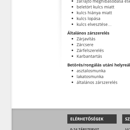
zár/ajtó meghibásodása es
beletört kulcs miatt
kulcs hiánya miatt
kulcs lopása
kulcs elvesztése…
Általános zárszerelés
Zárjavítás
Zárcsere
Zárfelszerelés
Karbantartás
Betörés/rongálás utáni helyreál
asztalosmunka
lakatosmunka
általános zárszerelés
ELÉRHETŐSÉGEK
SZ
0-24 ZÁRSZERVIZ