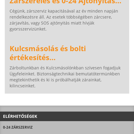
Zárszerelés és 0-24 Ajtónyitás...
Cégünk, zárszerviz kapacitásával az év minden napján
rendelkezésre áll. Az esetek többségében zárcsere,
zárjavítás, vagy SOS ajtónyitás miatt hívják
gyorsszervizünket.
Kulcsmásolás és bolti
értékesítés...
Zárboltunkban és Kulcsmásolónkban szívesen fogadjuk
Ügyfeleinket. Biztonságtechnikai bemutatótermünkben
megtekinthetik és ki is próbálhatják zárainkat,
kilincseinket.
ELÉRHETŐSÉGEK
0-24 ZÁRSZERVIZ