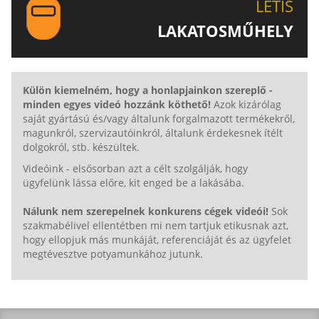
LETIS
LAKATOSMŰHELY
AJÁNLJUK FIGYELMÉBE LAKATOSMŰHELYÜNK
TERMÉKEIT IS!
Külön kiemelném, hogy a honlapjainkon szereplő -
minden egyes videó hozzánk köthető!
Azok kizárólag
saját gyártású és/vagy általunk forgalmazott termékekről,
magunkról, szervizautóinkról, általunk érdekesnek ítélt
dolgokról, stb. készültek.
Videóink - elsősorban azt a célt szolgálják, hogy
ügyfelünk lássa előre, kit enged be a lakásába.
Nálunk nem szerepelnek konkurens cégek videói!
Sok
szakmabélivel ellentétben mi nem tartjuk etikusnak azt,
hogy ellopjuk más munkáját, referenciáját és az ügyfelet
megtévesztve potyamunkához jutunk.