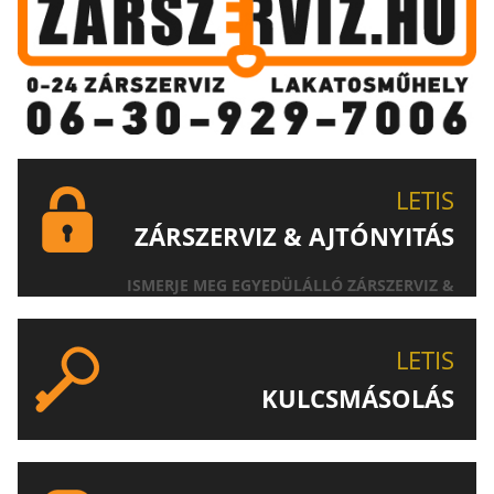
LETIS
ZÁRSZERVIZ & AJTÓNYITÁS
ISMERJE MEG EGYEDÜLÁLLÓ ZÁRSZERVIZ &
AJTÓNYITÁS SZOLGÁLTATÁSUNKAT!
LETIS
KULCSMÁSOLÁS
EGYEDI ÉS SPECIÁLIS KULCSOK MÁSOLÁSA, CSAK A
LETIS-NÉL!