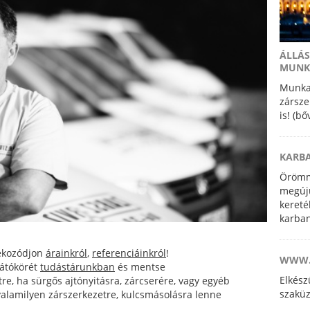
ÁLLÁS
MUNK
Munkat
zársze
is! (b
KARB
Örömm
megúju
kereté
karban
szakké
szerel
jékozódjon
árainkról
,
referenciáinkról
!
WWW.
 látókörét
tudástárunkban
és mentse
Elkés
re, ha sürgős ajtónyitásra, zárcserére, vagy egyéb
szaküz
 valamilyen zárszerkezetre, kulcsmásolásra lenne