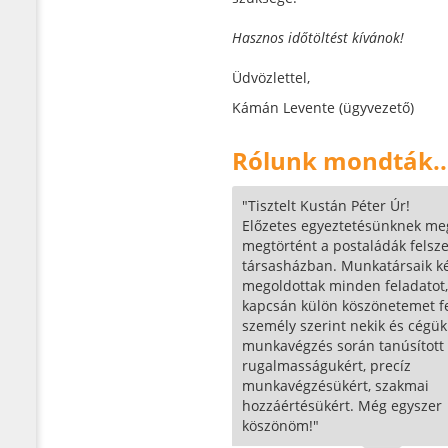
Hasznos időtöltést kívánok!
Üdvözlettel,
Kámán Levente (ügyvezető)
Rólunk mondták..
"Tisztelt Kustán Péter Úr!
Előzetes egyeztetésünknek me
megtörtént a postaládák felsze
társasházban. Munkatársaik k
megoldottak minden feladatot
kapcsán külön köszönetemet fe
személy szerint nekik és cégük
munkavégzés során tanúsított
rugalmasságukért, precíz
munkavégzésükért, szakmai
hozzáértésükért. Még egyszer
köszönöm!"