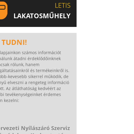
LETIS
LAKATOSMŰHELY
AJÁNLJUK FIGYELMÉBE
KATOSMŰHELYÜNK TERMÉKEIT IS!
 TUDNI!
lapjainkon számos információt
bálunk átadni érdeklődőinknek
csak rólunk, hanem
gáltatásainkról és termékeinkről is.
öbb-kevesebb sikerrel működik, de
yű elveszni a rengeteg információ
tt. Az átláthatóság kedvéért az
bbi tevékenységeinket érdemes
n kezelni:
rvezeti Nyílászáró Szerviz