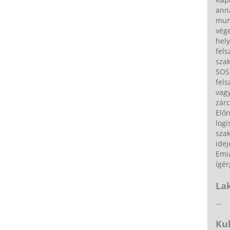
ann
munk
vége
hely
fels
sza
SOS 
fels
vag
zárc
Elő
logi
sza
idej
Emia
ígér
La
...
Ku