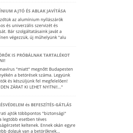
NIUM AJTÓ ÉS ABLAK JAVÍTÁSA
dtük az alumínium nyílászárók
nos és univerzális szervizét és
sát. Bár szolgáltatásaink javát a
ínen végezzük, új műhelyünk "alu
ge" lehetőséget ad precíziós gyártásra
ÖRŐK IS PRÓBÁLNAK TARTALÉKOT
NI!
navírus "miatt" megnőtt Budapesten
nyékén a betörések száma. Legyünk
átók és készüljünk fel megfelelően!
NDEN ZÁRAT KI LEHET NYITNI!..."
ÉSVÉDELEM és BEFESZÍTÉS-GÁTLÁS
rati ajtók többpontos "biztonsági"
 a legtöbb esetben téves
ságérzetet keltenek. Ennek okán egyre
bb dolguk van a betörőknek...