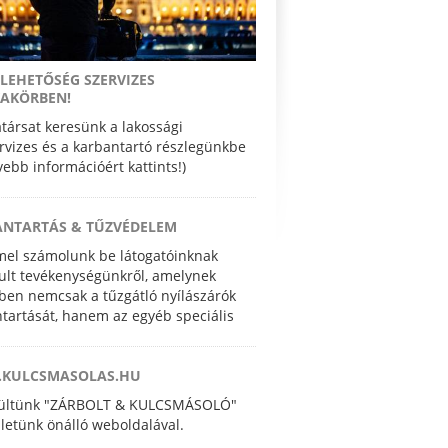
LEHETŐSÉG SZERVIZES
AKÖRBEN!
ársat keresünk a lakossági
rvizes és a karbantartó részlegünkbe
ővebb információért kattints!)
ANTARTÁS & TŰZVÉDELEM
el számolunk be látogatóinknak
lt tevékenységünkről, amelynek
ben nemcsak a tűzgátló nyílászárók
tartását, hanem az egyéb speciális
pesítést igénylő nyílászáró javítási és
vényezési feladatokat is elvégezzük.
KULCSMASOLAS.HU
zültünk "ZÁRBOLT & KULCSMÁSOLÓ"
letünk önálló weboldalával.