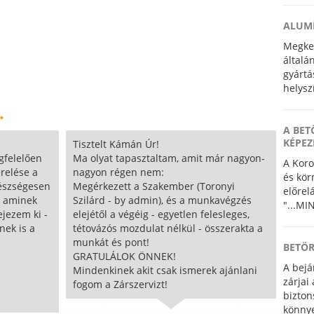
ALUMÍ
Megkez
általá
gyártá
helysz
részle
.
is.
A BET
KÉPEZ
Tisztelt Kámán Úr!
gfelelően
Ma olyat tapasztaltam, amit már nagyon-
A Koro
relése a
nagyon régen nem:
és kör
észségesen
Megérkezett a Szakember (Toronyi
előrel
, aminek
Szilárd - by admin), és a munkavégzés
"...MI
jezem ki -
elejétől a végéig - egyetlen felesleges,
nek is a
tétovázós mozdulat nélkül - összerakta a
munkát és pont!
BETÖR
GRATULÁLOK ÖNNEK!
A bejá
Mindenkinek akit csak ismerek ajánlani
zárjai
fogom a Zárszervizt!
bizton
könnye