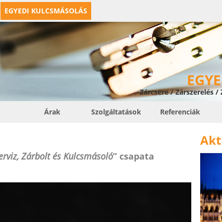
EGYEDI KULCSMÁSOLÁS
EGYE
Zárcsere / Zárszerelés /
Árak
Szolgáltatások
Referenciák
Akt
erviz, Zárbolt és Kulcsmásoló
” csapata