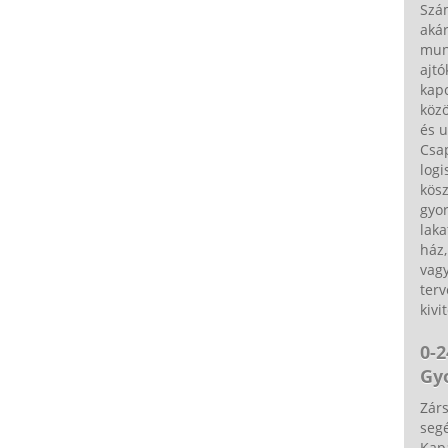
Szá
akár
munk
ajtó
kapc
közö
és u
Csa
logi
kös
gyor
laka
ház,
vagy
terv
kivi
0-2
Gy
Zárs
segé
Kap