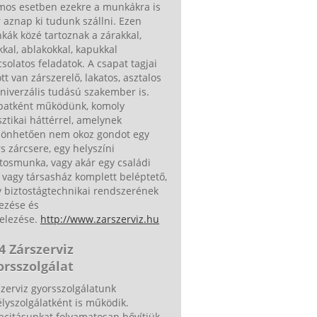
mos esetben ezekre a munkákra is
 aznap ki tudunk szállni. Ezen
ák közé tartoznak a zárakkal,
kkal, ablakokkal, kapukkal
solatos feladatok. A csapat tagjai
tt van zárszerelő, lakatos, asztalos
niverzális tudású szakember is.
patként működünk, komoly
sztikai háttérrel, amelynek
zönhetően nem okoz gondot egy
s zárcsere, egy helyszíni
tosmunka, vagy akár egy családi
 vagy társasház komplett beléptető,
 biztostágtechnikai rendszerének
ezése és
telezése.
http://www.zarszerviz.hu
4 Zárszerviz
orsszolgálat
zerviz gyorsszolgálatunk
lyszolgálatként is működik.
acitásunkat folyamatosan bővítjük