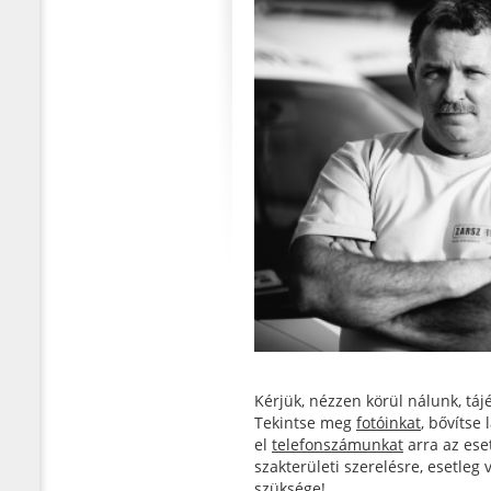
Kérjük, nézzen körül nálunk, tá
Tekintse meg
fotóinkat
, bővítse
el
telefonszámunkat
arra az eset
szakterületi szerelésre, esetleg
szüksége!