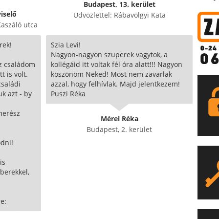
Budapest, 13. kerület
iselő
Üdvözlettel: Rábavölgyi Kata
Kaszáló utca
rek!
Szia Levi!
Nagyon-nagyon szuperek vagytok, a
z családom
kollégáid itt voltak fél óra alatt!!! Nagyon
 is volt.
köszönöm Neked! Most nem zavarlak
családi
azzal, hogy felhívlak. Majd jelentkezem!
k azt - by
Puszi Réka
merész
Mérei Réka
Budapest, 2. kerület
dni!
is
berekkel,
e: