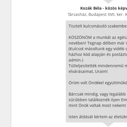
Kozák Béla - közös képv
Társasház, Budapest XVII. ker. 
Tisztelt kulcsmásoló szakembe
KÖSZÖNÖM a munkát az egés
nevében! Tegnap délben már itt
(Kulcsot másoltunk egy vidéki 
házhoz kód alapján és postáztu
admin.)
Túlteljesítették mindennemű 
elvárásaimat, Uraim!
Öröm volt Önökkel együttműkö
Bárcsak mindig, vagy legalább 
sűrűbben találkoznék ilyen Em
mint Önök voltak most nekem!
Isten áldását kértem az életükr