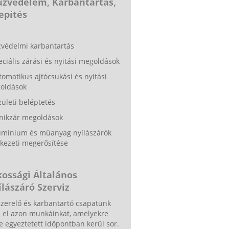
Tűzvédelem, Karbantartás,
epítés
zvédelmi karbantartás
eciális zárási és nyitási megoldások
tomatikus ajtócsukási és nyitási
oldások
zületi beléptetés
ánikzár megoldások
luminium és műanyag nyílászárók
kezeti megerősítése
kossági Általános
lászáró Szerviz
zerelő és karbantartó csapatunk
a el azon munkáinkat, amelyekre
e egyeztetett időpontban kerül sor.