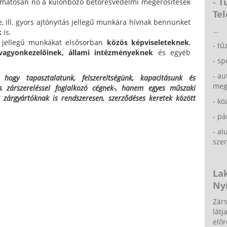
- 
amatosan nő a különböző betörésvédelmi megerősítések
Tel
, ill. gyors ajtónyitás jellegű munkára hívnak bennünket
...
k
is.
s jellegű munkákat elsősorban
közös képviseleteknek
,
- tű
vagyonkezelőinek,
állami intézményeknek
és egyéb
- sp
- au
, hogy tapasztalatunk, felszereltségünk, kapacitásunk és
meg
zárszereléssel foglalkozó cégnek-, hanem egyes műszaki
 zárgyártóknak is rendszeresen, szerződéses keretek között
- kö
- p
- a
szer
La
Nyí
Zárs
látj
előr