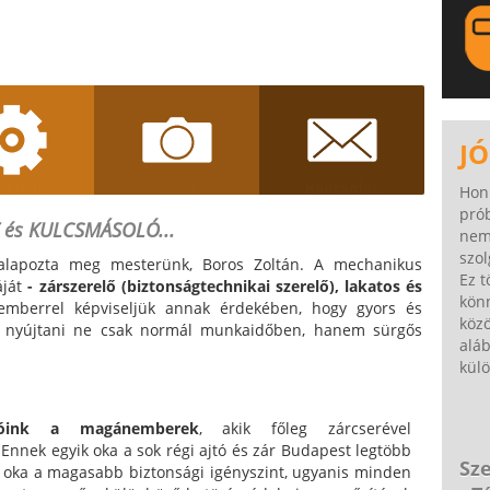
LA
JÓ
renciák
Képek
Kapcsolat
Hon
pró
 és KULCSMÁSOLÓ...
nem
szol
 alapozta meg mesterünk, Boros Zoltán. A mechanikus
Ez t
áját
- zárszerelő (biztonságtechnikai szerelő), lakatos és
könn
mberrel képviseljük annak érdekében, hogy gyors és
közö
nk nyújtani ne csak normál munkaidőben, hanem sürgős
alá
külö
dóink a magánemberek
, akik főleg zárcserével
Ennek egyik oka a sok régi ajtó és zár Budapest legtöbb
Sze
ő oka a magasabb biztonsági igényszint, ugyanis minden