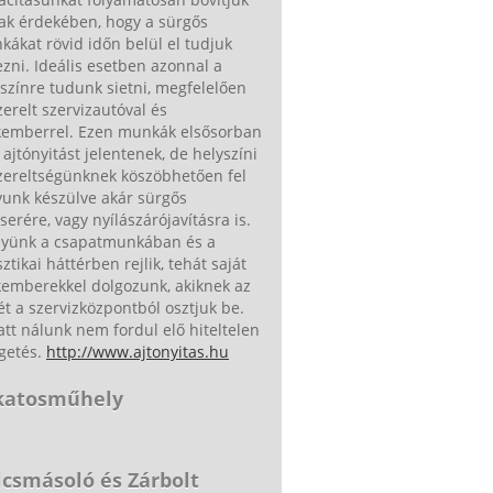
ak érdekében, hogy a sürgős
ákat rövid időn belül el tudjuk
zni. Ideális esetben azonnal a
színre tudunk sietni, megfelelően
zerelt szervizautóval és
kemberrel. Ezen munkák elsősorban
ajtónyitást jelentenek, de helyszíni
zereltségünknek köszöbhetően fel
yunk készülve akár sürgős
serére, vagy nyílászárójavításra is.
nyünk a csapatmunkában és a
sztikai háttérben rejlik, tehát saját
kemberekkel dolgozunk, akiknek az
ét a szervizközpontból osztjuk be.
tt nálunk nem fordul elő hiteltelen
getés.
http://www.ajtonyitas.hu
katosműhely
lcsmásoló és Zárbolt