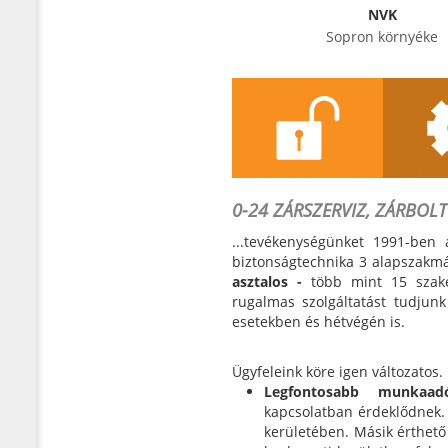
NVK
Sopron környéke
Szolgáltatások
Refe
0-24 ZÁRSZERVIZ, ZÁRBOLT
...tevékenységünket 1991-ben
biztonságtechnika 3 alapszakm
asztalos -
több mint 15 szake
rugalmas szolgáltatást tudju
esetekben és hétvégén is.
Ügyfeleink köre igen változatos.
Legfontosabb munkaa
kapcsolatban érdeklődnek. 
kerületében. Másik érthet