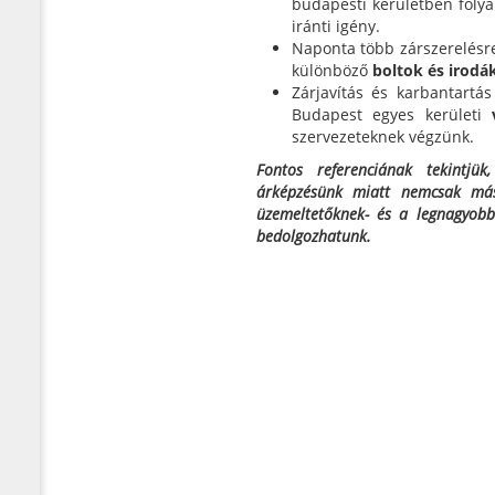
budapesti kerületben foly
iránti igény.
Naponta több zárszerelésre
különböző
boltok és irodá
Zárjavítás és karbantartá
Budapest egyes kerületi
szervezeteknek végzünk.
Fontos referenciának tekintjük
árképzésünk miatt nemcsak más 
üzemeltetőknek- és a legnagyobb
bedolgozhatunk.