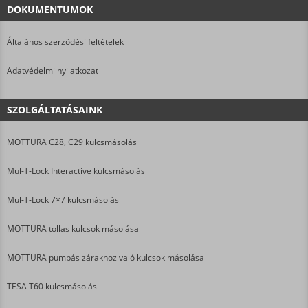
DOKUMENTUMOK
Általános szerződési feltételek
Adatvédelmi nyilatkozat
SZOLGÁLTATÁSAINK
MOTTURA C28, C29 kulcsmásolás
Mul-T-Lock Interactive kulcsmásolás
Mul-T-Lock 7×7 kulcsmásolás
MOTTURA tollas kulcsok másolása
MOTTURA pumpás zárakhoz való kulcsok másolása
TESA T60 kulcsmásolás