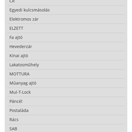
CR
Egyedi kulcsmásolás
Elektromos zár
ELZETT
Fa ajtó
Hevederzár
Kínai ajtó
Lakatosműhely
MOTTURA
Műanyag ajtó
Mul-T-Lock
Páncél
Postaláda
Rács
SAB