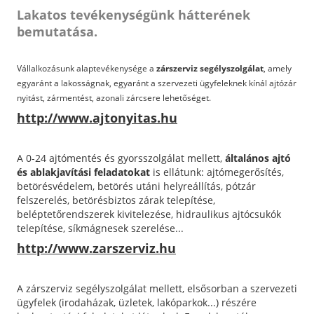
Lakatos tevékenységünk hátterének
bemutatása.
Vállalkozásunk alaptevékenysége a
zárszerviz segélyszolgál
at
, amely
egyaránt a lakosságnak, egyaránt a szervezeti ügyfeleknek kínál ajtózár
nyitást, zármentést, azonali zárcsere lehetőséget.
http://www.ajtonyitas.hu
A 0-24 ajtómentés és gyorsszolgálat mellett,
általános ajtó
és ablakjavítási feladatokat
is ellátunk: ajtómegerősítés,
betörésvédelem, betörés utáni helyreállítás, pótzár
felszerelés, betörésbiztos zárak telepítése,
beléptetőrendszerek kivitelezése, hidraulikus ajtócsukók
telepítése, síkmágnesek szerelése...
http://www.zarszerviz.hu
A zárszerviz segélyszolgálat mellett, elsősorban a szervezeti
ügyfelek (irodaházak, üzletek, lakóparkok...) részére