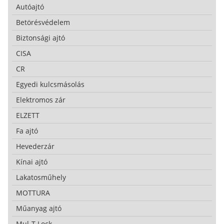
Autóajtó
Betörésvédelem
Biztonsági ajtó
CISA
CR
Egyedi kulcsmásolás
Elektromos zár
ELZETT
Fa ajtó
Hevederzár
Kínai ajtó
Lakatosműhely
MOTTURA
Műanyag ajtó
Mul-T-Lock