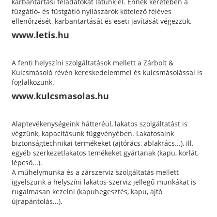
karbantartási feladatokat látunk el. Ennek keretében a
tűzgátló- és füstgátló nyílászárók kötelező féléves
ellenőrzését, karbantartását és eseti javítását végezzük.
www.letis.hu
A fenti helyszíni szolgáltatások mellett a Zárbolt &
Kulcsmásoló révén kereskedelemmel és kulcsmásolással is
foglalkozunk.
www.kulcsmasolas.hu
Alaptevékenységeink hátteréül, lakatos szolgáltatást is
végzünk, kapacitásunk függvényében. Lakatosaink
biztonságtechnikai termékeket (ajtórács, ablakrács...), ill.
egyéb szerkezetlakatos temékeket gyártanak (kapu, korlát,
lépcső...).
A műhelymunka és a zárszerviz szolgáltatás mellett
igyelszünk a helyszíni lakatos-szerviz jellegű munkákat is
rugalmasan kezelni (kapuhegesztés, kapu, ajtó
újrapántolás...).